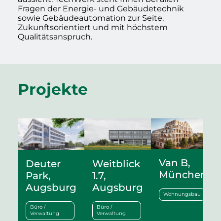
Fragen der Energie- und Gebäudetechnik
sowie Gebäudeautomation zur Seite.
Zukunftsorientiert und mit höchstem
Qualitätsanspruch.
Projekte
Van B,
Deuter
Weitblick
München
Park,
1.7,
Augsburg
Augsburg
Wohnungsbau
Büro /
Büro /
Verwaltung
Verwaltung